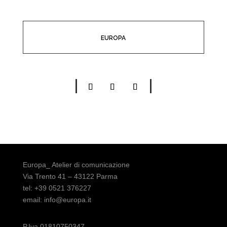
EUROPA
Europa_ Atelier di comunicazione
Via Trento 41 – 43122 Parma
tel: +39 0521 376227
email: info@europa.it
P.Iva 01810750347