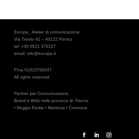
Europa_ Atelier di comunicazione
Via Trento 41 – 43122 Parma
tel: +39 0521 376227
email: info@europa.it
P.Iva 01810750347
All rights reserved
Partner per Comunicazione,
Brand e Web nelle province di:
Parma
•
Reggio Emilia
•
Mantova
•
Cremona