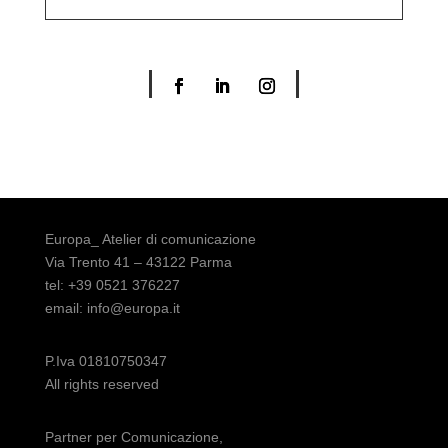
Europa_ Atelier di comunicazione
Via Trento 41 – 43122 Parma
tel: +39 0521 376227
email: info@europa.it
P.Iva 01810750347
All rights reserved
Partner per Comunicazione,