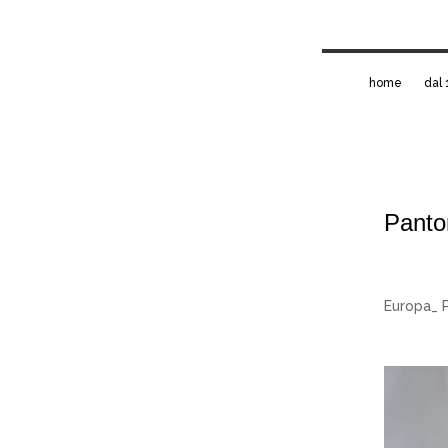
home
dal 
Panto
Europa_ 
Video
Player