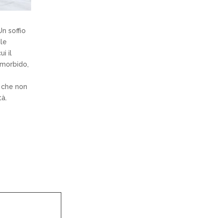
n soffio
ile
i il
 morbido,
; che non
tà.