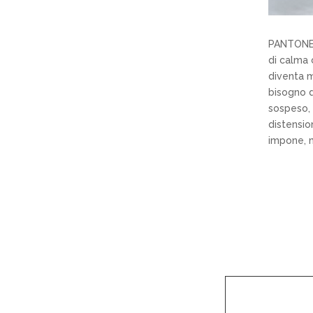
PANTONE 1
di calma 
diventa m
bisogno d
sospeso, 
distensio
impone, m