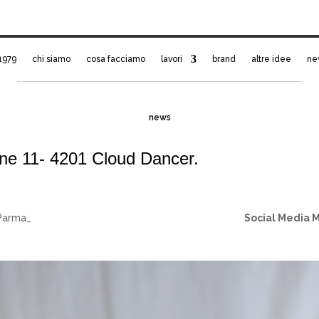
1979
chi siamo
cosa facciamo
lavori
brand
altre idee
ne
news
ne 11- 4201 Cloud Dancer.
Parma_
Social Media 